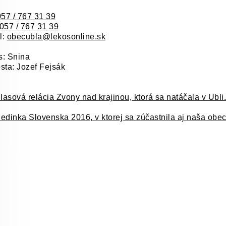
057 / 767 31 39
057 / 767 31 39
l:
obecubla@lekosonline.sk
s: Snina
sta: Jozef Fejsák
asová relácia Zvony nad krajinou, ktorá sa natáčala v Ubli
edinka Slovenska 2016, v ktorej sa zúčastnila aj naša obec