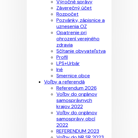
Výročné správy
Záverečný účet
Rozpočet
Pozvánky, zápisnice a
uznesenia OZ
Opatrenie pri
ohrození verejného
zdravia
Sčítanie obyvateľstva
Profil
LPS+Urbár
Iné
Smernice obce
Voľby a referendá
Referendum 2026
Voľby do orgánov
samosprávnych
krajov 2022
Voľby do orgánov
samosprávy obcí
2022
REFERENDUM 2023
Voľby do NR SR 2023