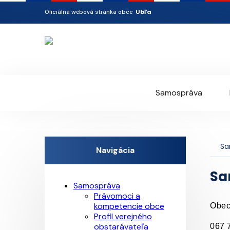
Ubľa
Oficiálna webová stránka obce
Samospráva
Sa
Navigácia
Sa
Samospráva
Právomoci a
kompetencie obce
Obec
Profil verejného
obstarávateľa
067 