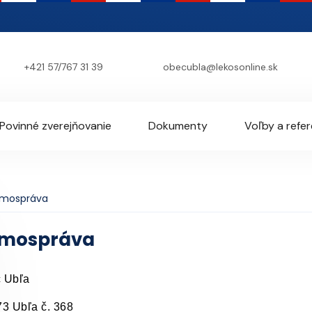
+421 57/767 31 39
obecubla@lekosonline.sk
Povinné zverejňovanie
Dokumenty
Voľby a refe
mospráva
mospráva
 Ubľa
73 Ubľa č. 368