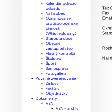
Kalendár odvozu
odpadu
Tel:
Naša obec
Fax:
Oznamovanie
Emai
protispoločenskej
činnosti
Okre
(Whistleblowing)
Staro
Starosta obce
Obecné
zastupiteľstvo
Rozhl
Hlavný kontrolór
Školstvo
Naj d
Šport
Samospráva
Fotogaléria
Povinné zverejňovanie
Zmluvy
Faktúry
Objednávky
Dokumenty
VZN
VZN - archív