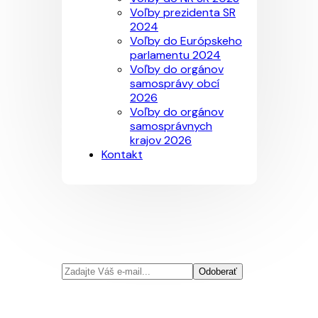
Voľby prezidenta SR
2024
Voľby do Európskeho
parlamentu 2024
Voľby do orgánov
samosprávy obcí
2026
Voľby do orgánov
samosprávnych
krajov 2026
Kontakt
Odoberať