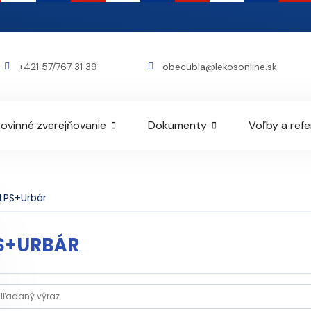
+421 57/767 31 39
obecubla@lekosonline.sk
ovinné zverejňovanie
Dokumenty
Voľby a ref
LPS+Urbár
S+URBÁR