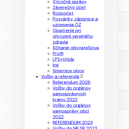
Výročné správy
Záverečný účet
Rozpočet
Pozvánky, zápisnice a
uznesenia OZ
Opatrenie pri
ohrození verejného
zdravia
Sčítanie obyvateľstva
Profil
LPS+Urbár
Iné
Smernice obce
Voľby a referendá
Referendum 2026
Voľby do orgánov
samosprávnych
krajov 2022
Voľby do orgánov
samosprávy obcí
2022
REFERENDUM 2023
Voľby do NR SR 2023