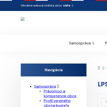
Ubľa
Oficiálna webová stránka obce
Samospráva
P
Navigácia
LP
Samospráva
Právomoci a
kompetencie obce
Profil verejného
obstarávateľa