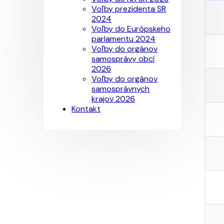
Voľby prezidenta SR
2024
Voľby do Európskeho
parlamentu 2024
Voľby do orgánov
samosprávy obcí
2026
Voľby do orgánov
samosprávnych
krajov 2026
Kontakt