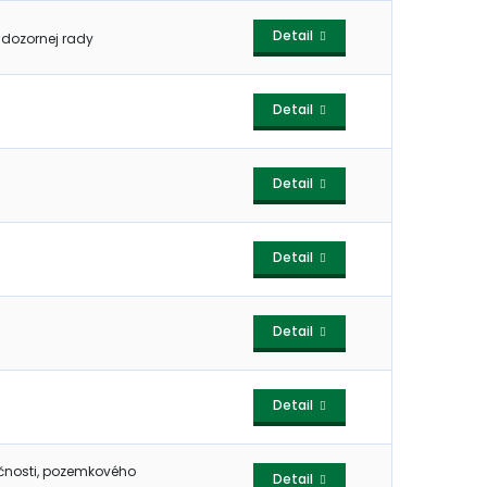
Detail
dozornej rady
Detail
Detail
Detail
Detail
Detail
čnosti, pozemkového
Detail